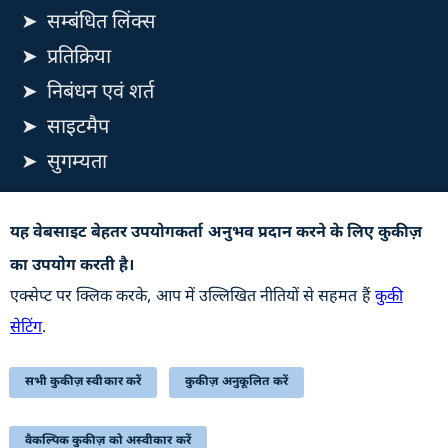
सम्बंधित लिंक्स
प्रतिक्रिया
निबंधन एवं शर्त
साइटमैप
सुगम्यता
यह वेबसाइट रक्षा उत्पादन विभाग, रक्षा मंत्रालय, भारत सरकार से
यह वेबसाइट बेहतर उपयोगकर्ता अनुभव प्रदान करने के लिए कुकीज़
संबंधित है
का उपयोग करती है।
अपडेट के लिए सदस्यता लें
एक्सेप्ट पर क्लिक करके, आप में उल्लिखित नीतियों से सहमत हैं
कुकी
सेटिंग
.
सभी कुकीज़ स्वीकार करें
कुकीज़ अनुकूलित करें
STQC Certificate (Downloadable PDF)
अंतिम बार अद्यतन किया गयाः 07-08-2026
वैकल्पिक कुकीज़ को अस्वीकार करें