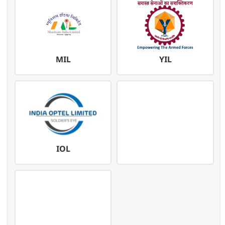
MIL
YIL
IOL