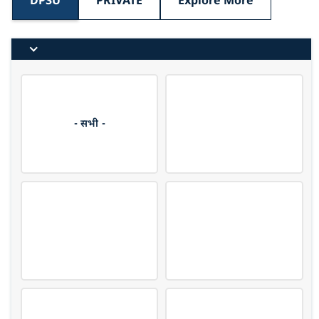
DPSU
PRIVATE
Explore More
- सभी -