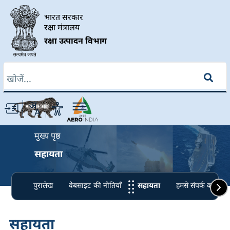
Skip to main content
भारत सरकार
रक्षा मंत्रालय
रक्षा उत्पादन विभाग
खोज
Breadcrumb
मुख्य पृष्ठ
सहायता
पुरालेख
वेबसाइट की नीतियाँ
सहायता
हमसे संपर्क करें
सहायता