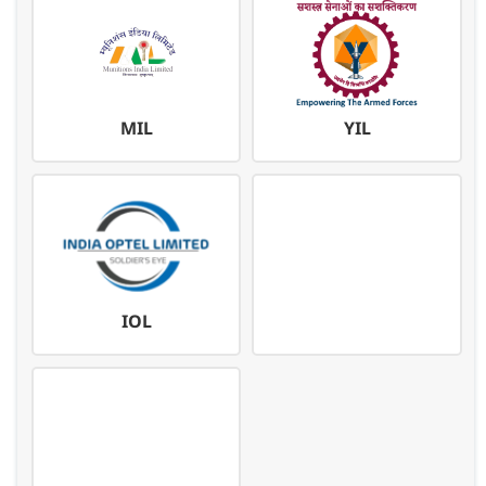
MIL
YIL
IOL