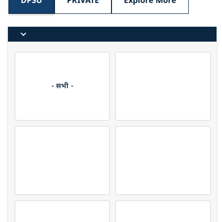
DPSU
PRIVATE
Explore More
- सभी -