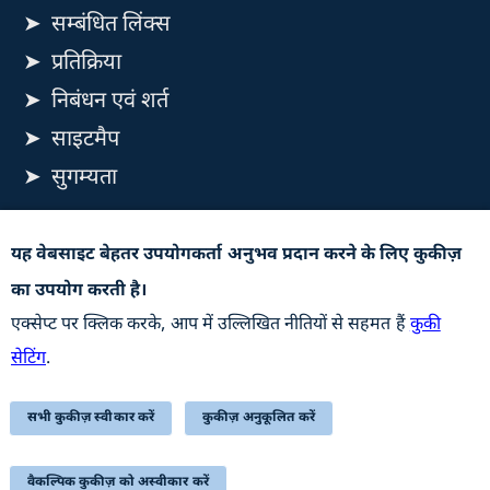
सम्बंधित लिंक्स
प्रतिक्रिया
निबंधन एवं शर्त
साइटमैप
सुगम्यता
यह वेबसाइट रक्षा उत्पादन विभाग, रक्षा मंत्रालय, भारत सरकार से
यह वेबसाइट बेहतर उपयोगकर्ता अनुभव प्रदान करने के लिए कुकीज़
संबंधित है
का उपयोग करती है।
अपडेट के लिए सदस्यता लें
एक्सेप्ट पर क्लिक करके, आप में उल्लिखित नीतियों से सहमत हैं
कुकी
सेटिंग
.
सभी कुकीज़ स्वीकार करें
कुकीज़ अनुकूलित करें
STQC Certificate (Downloadable PDF)
अंतिम बार अद्यतन किया गयाः 07-08-2026
वैकल्पिक कुकीज़ को अस्वीकार करें