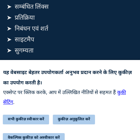
सम्बंधित लिंक्स
प्रतिक्रिया
निबंधन एवं शर्त
साइटमैप
सुगम्यता
यह वेबसाइट रक्षा उत्पादन विभाग, रक्षा मंत्रालय, भारत सरकार से
यह वेबसाइट बेहतर उपयोगकर्ता अनुभव प्रदान करने के लिए कुकीज़
संबंधित है
का उपयोग करती है।
अपडेट के लिए सदस्यता लें
एक्सेप्ट पर क्लिक करके, आप में उल्लिखित नीतियों से सहमत हैं
कुकी
सेटिंग
.
सभी कुकीज़ स्वीकार करें
कुकीज़ अनुकूलित करें
STQC Certificate (Downloadable PDF)
अंतिम बार अद्यतन किया गयाः 07-08-2026
वैकल्पिक कुकीज़ को अस्वीकार करें