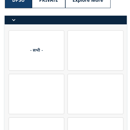
DPSU
PRIVATE
Explore More
- सभी -