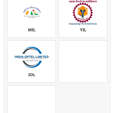
MIL
YIL
IOL