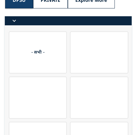
DPSU
PRIVATE
Explore More
- सभी -