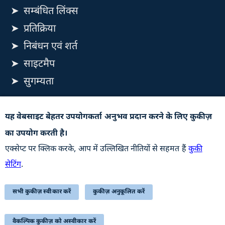
सम्बंधित लिंक्स
प्रतिक्रिया
निबंधन एवं शर्त
साइटमैप
सुगम्यता
यह वेबसाइट रक्षा उत्पादन विभाग, रक्षा मंत्रालय, भारत सरकार से
यह वेबसाइट बेहतर उपयोगकर्ता अनुभव प्रदान करने के लिए कुकीज़
संबंधित है
का उपयोग करती है।
अपडेट के लिए सदस्यता लें
एक्सेप्ट पर क्लिक करके, आप में उल्लिखित नीतियों से सहमत हैं
कुकी
सेटिंग
.
सभी कुकीज़ स्वीकार करें
कुकीज़ अनुकूलित करें
STQC Certificate (Downloadable PDF)
LAST UPDATED ON: 06-08-2026
वैकल्पिक कुकीज़ को अस्वीकार करें