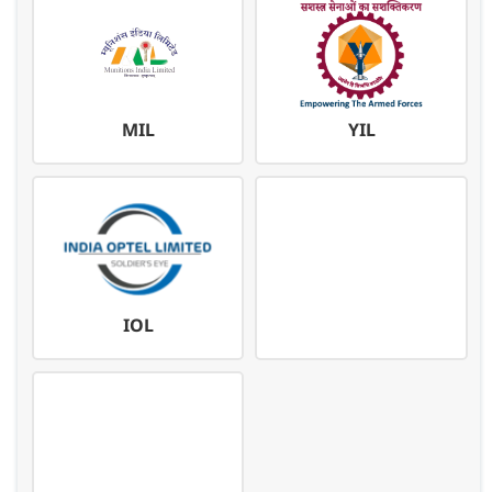
MIL
YIL
IOL