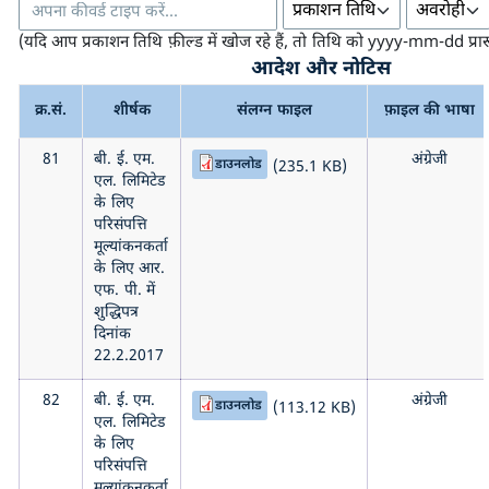
(यदि आप प्रकाशन तिथि फ़ील्ड में खोज रहे हैं, तो तिथि को yyyy-mm-dd प्रारू
आदेश और नोटिस
क्र.सं.
शीर्षक
संलग्न फाइल
फ़ाइल की भाषा
81
बी. ई. एम.
अंग्रेजी
डाउनलोड
(235.1 KB)
एल. लिमिटेड
के लिए
परिसंपत्ति
मूल्यांकनकर्ता
के लिए आर.
एफ. पी. में
शुद्धिपत्र
दिनांक
22.2.2017
82
बी. ई. एम.
अंग्रेजी
डाउनलोड
(113.12 KB)
एल. लिमिटेड
के लिए
परिसंपत्ति
मूल्यांकनकर्ता