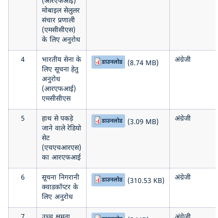
(आरएफआई)
मोबाइल सेलुलर
संचार प्रणाली
(एमसीसीएस)
के लिए अनुरोध
4
भारतीय सेना के
अंग्रेजी
डाउनलोड
(8.74 MB)
लिए सूचना हेतु
अनुरोध
(आरएफआई)
एमसीसीएस
5
हाथ से पकड़े
अंग्रेजी
डाउनलोड
(3.09 MB)
जाने वाले रेडियो
सेट
(एचएचआरएस)
का आरएफआई
6
सूचना निगरानी
अंग्रेजी
डाउनलोड
(310.53 KB)
क्वाडकॉप्टर के
लिए अनुरोध
7
उच्च क्षमता
अंग्रेजी