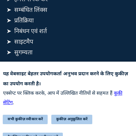
सम्बंधित लिंक्स
प्रतिक्रिया
निबंधन एवं शर्त
साइटमैप
सुगम्यता
यह वेबसाइट रक्षा उत्पादन विभाग, रक्षा मंत्रालय, भारत सरकार से
यह वेबसाइट बेहतर उपयोगकर्ता अनुभव प्रदान करने के लिए कुकीज़
संबंधित है
का उपयोग करती है।
अपडेट के लिए सदस्यता लें
एक्सेप्ट पर क्लिक करके, आप में उल्लिखित नीतियों से सहमत हैं
कुकी
सेटिंग
.
सभी कुकीज़ स्वीकार करें
कुकीज़ अनुकूलित करें
STQC Certificate (Downloadable PDF)
अंतिम बार अद्यतन किया गयाः 07-08-2026