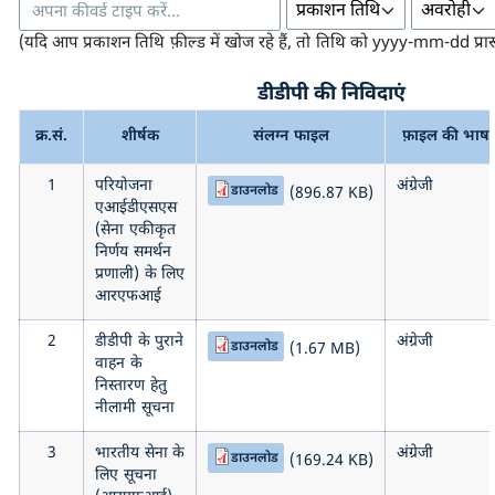
(यदि आप प्रकाशन तिथि फ़ील्ड में खोज रहे हैं, तो तिथि को yyyy-mm-dd प्रारू
डीडीपी की निविदाएं
क्र.सं.
शीर्षक
संलग्न फाइल
फ़ाइल की भाषा
1
परियोजना
अंग्रेजी
डाउनलोड
(896.87 KB)
एआईडीएसएस
(सेना एकीकृत
निर्णय समर्थन
प्रणाली) के लिए
आरएफआई
2
डीडीपी के पुराने
अंग्रेजी
डाउनलोड
(1.67 MB)
वाहन के
निस्तारण हेतु
नीलामी सूचना
3
भारतीय सेना के
अंग्रेजी
डाउनलोड
(169.24 KB)
लिए सूचना