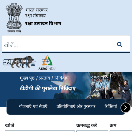
Skip to main content
भारत सरकार
रक्षा मंत्रालय
रक्षा उत्पादन विभाग
खोज
Breadcrumb
मुख्य पृष्ठ
प्रस्ताव
निविदाएं
डीडीपी की पुरालेख निविदाएं
योजनाएँ एवं सेवाएँ
प्रतियोगिताएं और पुरस्कार
रिक्तियां
निव
खोजें
क्रमबद्ध करें
क्रम