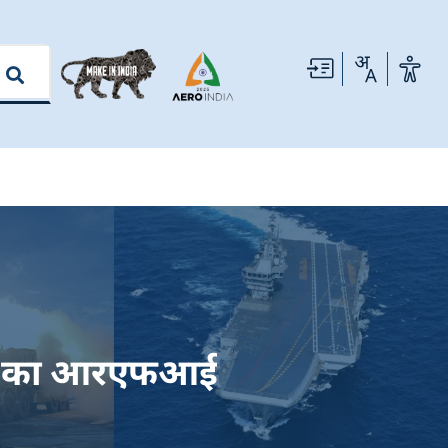
एस) का आरएफआई