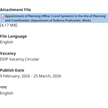
Attachment File
Appointment of Planning Officer (Land Systems) in the Dte of Planning
and Coordination, Department of Defence Production, Minist
(4.17 MB)
File Language
English
Vacancy
DDP Vacancy Circular
Publish Date
9 February, 2026
-
25 March, 2026
भाषा
English