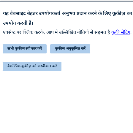
यह वेबसाइट बेहतर उपयोगकर्ता अनुभव प्रदान करने के लिए कुकीज़ का
उपयोगी कड़ियां
उपयोग करती है।
अभिलेखागार
एक्सेप्ट पर क्लिक करके, आप में उल्लिखित नीतियों से सहमत हैं
कुकी सेटिंग
.
वेबसाइट की नीतियाँ
सहायता
सभी कुकीज़ स्वीकार करें
कुकीज़ अनुकूलित करें
हमसे संपर्क करें
सम्बंधित लिंक्स
वैकल्पिक कुकीज़ को अस्वीकार करें
प्रतिक्रिया
निबंधन एवं शर्त
साइटमैप
सुगम्यता
यह वेबसाइट रक्षा उत्पादन विभाग, रक्षा मंत्रालय, भारत सरकार से
संबंधित है