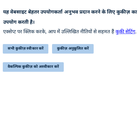
यह वेबसाइट बेहतर उपयोगकर्ता अनुभव प्रदान करने के लिए कुकीज़ का
उपयोगी कड़ियां
उपयोग करती है।
पुरालेख
एक्सेप्ट पर क्लिक करके, आप में उल्लिखित नीतियों से सहमत हैं
कुकी सेटिंग
.
वेबसाइट की नीतियाँ
सहायता
सभी कुकीज़ स्वीकार करें
कुकीज़ अनुकूलित करें
हमसे संपर्क करें
वैकल्पिक कुकीज़ को अस्वीकार करें
सम्बंधित लिंक्स
प्रतिक्रिया
निबंधन एवं शर्त
साइटमैप
सुगम्यता
यह वेबसाइट रक्षा उत्पादन विभाग, रक्षा मंत्रालय, भारत सरकार से
संबंधित है