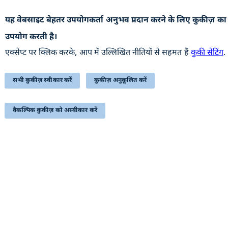
यह वेबसाइट बेहतर उपयोगकर्ता अनुभव प्रदान करने के लिए कुकीज़ का
उपयोगी कड़ियां
उपयोग करती है।
पुरालेख
एक्सेप्ट पर क्लिक करके, आप में उल्लिखित नीतियों से सहमत हैं
कुकी सेटिंग
.
वेबसाइट की नीतियाँ
सहायता
सभी कुकीज़ स्वीकार करें
कुकीज़ अनुकूलित करें
हमसे संपर्क करें
वैकल्पिक कुकीज़ को अस्वीकार करें
सम्बंधित लिंक्स
प्रतिक्रिया
निबंधन एवं शर्त
साइटमैप
सुगम्यता
यह वेबसाइट रक्षा उत्पादन विभाग, रक्षा मंत्रालय, भारत सरकार से
संबंधित है