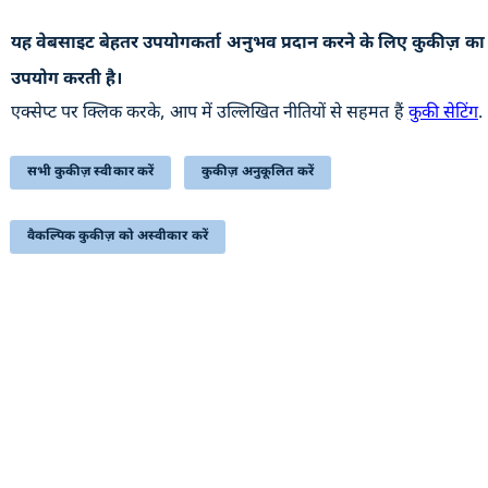
यह वेबसाइट बेहतर उपयोगकर्ता अनुभव प्रदान करने के लिए कुकीज़ का
उपयोगी कड़ियां
उपयोग करती है।
अभिलेखागार
एक्सेप्ट पर क्लिक करके, आप में उल्लिखित नीतियों से सहमत हैं
कुकी सेटिंग
.
वेबसाइट की नीतियाँ
सहायता
सभी कुकीज़ स्वीकार करें
कुकीज़ अनुकूलित करें
हमसे संपर्क करें
वैकल्पिक कुकीज़ को अस्वीकार करें
सम्बंधित लिंक्स
प्रतिक्रिया
निबंधन एवं शर्त
साइटमैप
सुगम्यता
यह वेबसाइट रक्षा उत्पादन विभाग, रक्षा मंत्रालय, भारत सरकार से
संबंधित है