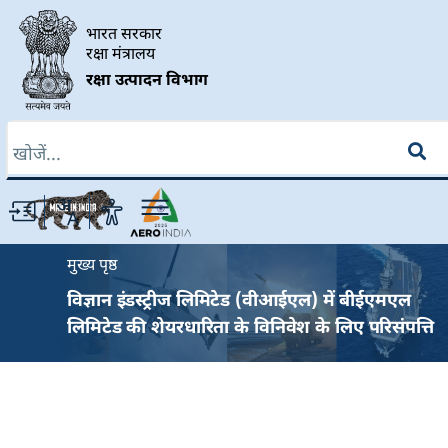
Skip to main content
भारत सरकार
रक्षा मंत्रालय
रक्षा उत्पादन विभाग
खोज
Breadcrumb
मुख्य पृष्ठ
विज्ञान इंडस्ट्रीज लिमिटेड (वीआईएल) में बीईएमएल
लिमिटेड की शेयरधारिता के विनिवेश के लिए परिसंपत्ति
मूल्यांकनकर्ता के चयन के लिए अनुरोध प्रस्ताव
(आरएफपी) प्राप्त करने के लिए समय का विस्तार