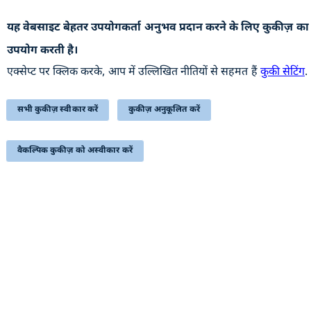
यह वेबसाइट बेहतर उपयोगकर्ता अनुभव प्रदान करने के लिए कुकीज़ का
उपयोगी कड़ियां
उपयोग करती है।
अभिलेखागार
एक्सेप्ट पर क्लिक करके, आप में उल्लिखित नीतियों से सहमत हैं
कुकी सेटिंग
.
वेबसाइट की नीतियाँ
सहायता
सभी कुकीज़ स्वीकार करें
कुकीज़ अनुकूलित करें
हमसे संपर्क करें
वैकल्पिक कुकीज़ को अस्वीकार करें
सम्बंधित लिंक्स
प्रतिक्रिया
निबंधन एवं शर्त
साइटमैप
सुगम्यता
यह वेबसाइट रक्षा उत्पादन विभाग, रक्षा मंत्रालय, भारत सरकार से
संबंधित है