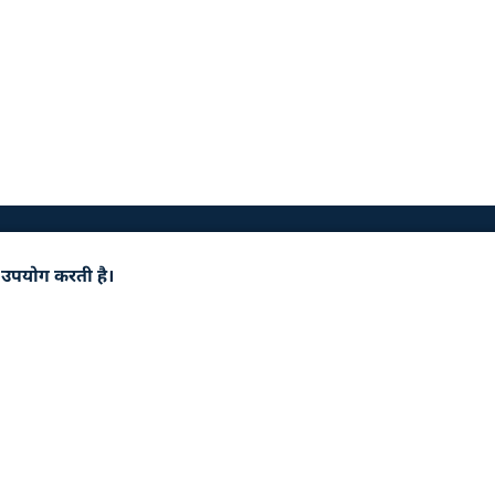
 उपयोग करती है।
पर्क करें
निबंधन एवं शर्त
त लिंक्स
साइटमैप
या
सुगम्यता
 संबंधित है