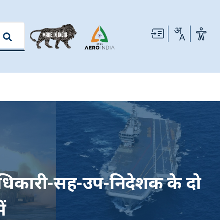
रय अधिकारी-सह-उप-निदेशक के दो
ं