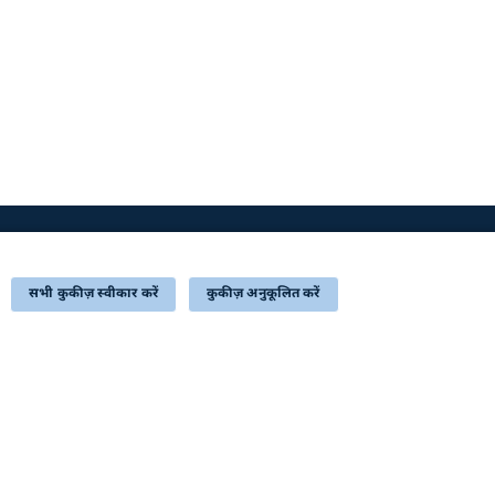
अपडेट के लिए सदस्यता लें
सभी कुकीज़ स्वीकार करें
कुकीज़ अनुकूलित करें
STQC Certificate (Downloadable PDF)
अंतिम बार अद्यतन किया गयाः 07-08-2026