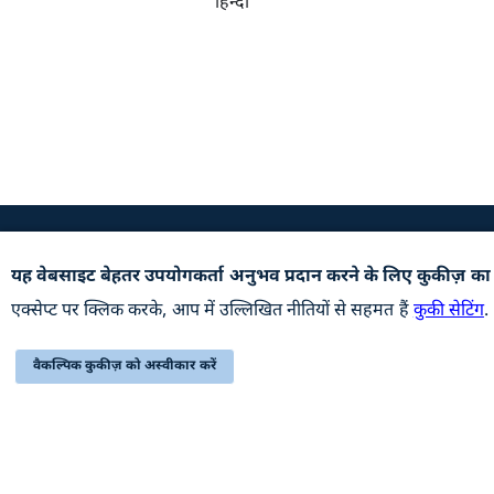
हिन्दी
उपयोगी कड़ियां
यह वेबसाइट बेहतर उपयोगकर्ता अनुभव प्रदान करने के लिए कुकीज़ का
अभिलेखागार
हमसे सं
एक्सेप्ट पर क्लिक करके, आप में उल्लिखित नीतियों से सहमत हैं
कुकी सेटिंग
.
वेबसाइट की नीतियाँ
सम्बंधि
वैकल्पिक कुकीज़ को अस्वीकार करें
सहायता
प्रतिक्रि
यह वेबसाइट रक्षा उत्पादन विभाग, रक्षा मंत्रालय, भारत सरकार से