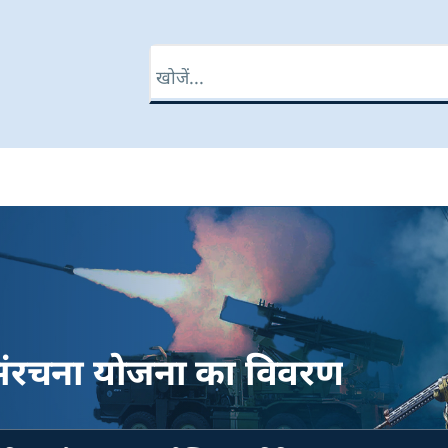
खोज
वसंरचना योजना का विवरण