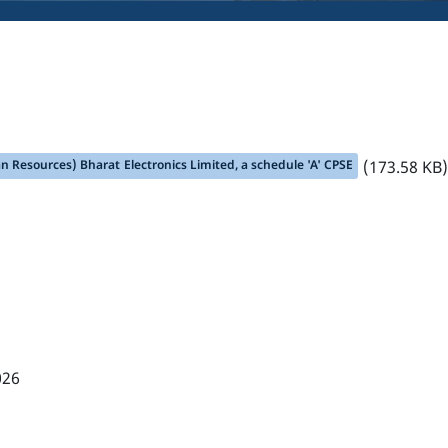
an Resources) Bharat Electronics Limited, a schedule 'A' CPSE
(173.58 KB)
026