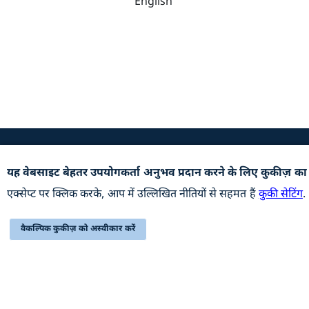
English
उपयोगी कड़ियां
यह वेबसाइट बेहतर उपयोगकर्ता अनुभव प्रदान करने के लिए कुकीज़ का
अभिलेखागार
हमसे सं
एक्सेप्ट पर क्लिक करके, आप में उल्लिखित नीतियों से सहमत हैं
कुकी सेटिंग
.
वेबसाइट की नीतियाँ
सम्बंधि
वैकल्पिक कुकीज़ को अस्वीकार करें
सहायता
प्रतिक्रि
यह वेबसाइट रक्षा उत्पादन विभाग, रक्षा मंत्रालय, भारत सरकार से