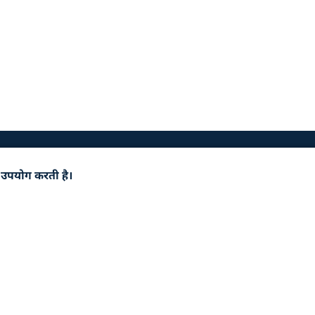
 उपयोग करती है।
पर्क करें
निबंधन एवं शर्त
त लिंक्स
साइटमैप
या
सुगम्यता
 संबंधित है