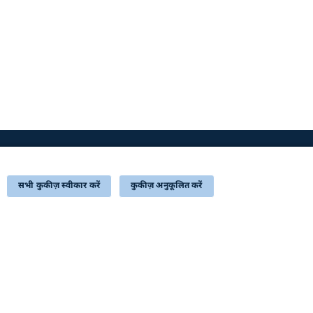
अपडेट के लिए सदस्यता लें
सभी कुकीज़ स्वीकार करें
कुकीज़ अनुकूलित करें
STQC Certificate (Downloadable PDF)
अंतिम बार अद्यतन किया गयाः 07-08-2026