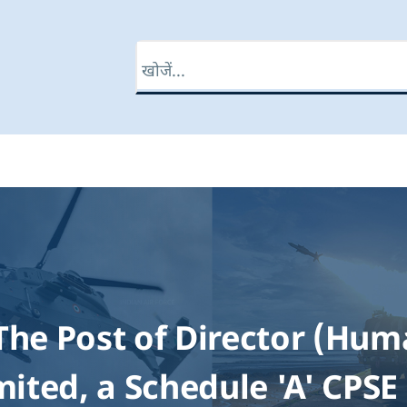
खोज
 The Post of Director (Hu
mited, a Schedule 'A' CPSE