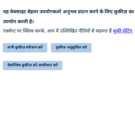
यह वेबसाइट बेहतर उपयोगकर्ता अनुभव प्रदान करने के लिए कुकीज़ का
उपयोगी कड़ियां
उपयोग करती है।
पुरालेख
एक्सेप्ट पर क्लिक करके, आप में उल्लिखित नीतियों से सहमत हैं
कुकी सेटिंग
.
वेबसाइट की नीतियाँ
सहायता
सभी कुकीज़ स्वीकार करें
कुकीज़ अनुकूलित करें
हमसे संपर्क करें
वैकल्पिक कुकीज़ को अस्वीकार करें
सम्बंधित लिंक्स
प्रतिक्रिया
निबंधन एवं शर्त
साइटमैप
सुगम्यता
यह वेबसाइट रक्षा उत्पादन विभाग, रक्षा मंत्रालय, भारत सरकार से
संबंधित है