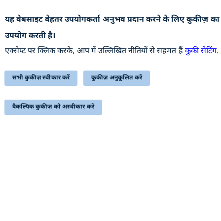
यह वेबसाइट बेहतर उपयोगकर्ता अनुभव प्रदान करने के लिए कुकीज़ का
उपयोगी कड़ियां
उपयोग करती है।
अभिलेखागार
एक्सेप्ट पर क्लिक करके, आप में उल्लिखित नीतियों से सहमत हैं
कुकी सेटिंग
.
वेबसाइट की नीतियाँ
सहायता
सभी कुकीज़ स्वीकार करें
कुकीज़ अनुकूलित करें
हमसे संपर्क करें
वैकल्पिक कुकीज़ को अस्वीकार करें
सम्बंधित लिंक्स
प्रतिक्रिया
निबंधन एवं शर्त
साइटमैप
सुगम्यता
यह वेबसाइट रक्षा उत्पादन विभाग, रक्षा मंत्रालय, भारत सरकार से
संबंधित है