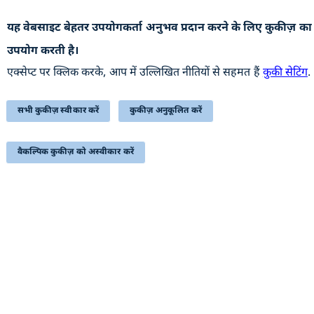
यह वेबसाइट बेहतर उपयोगकर्ता अनुभव प्रदान करने के लिए कुकीज़ का
उपयोगी कड़ियां
उपयोग करती है।
अभिलेखागार
एक्सेप्ट पर क्लिक करके, आप में उल्लिखित नीतियों से सहमत हैं
कुकी सेटिंग
.
वेबसाइट की नीतियाँ
सहायता
सभी कुकीज़ स्वीकार करें
कुकीज़ अनुकूलित करें
हमसे संपर्क करें
वैकल्पिक कुकीज़ को अस्वीकार करें
सम्बंधित लिंक्स
प्रतिक्रिया
निबंधन एवं शर्त
साइटमैप
सुगम्यता
यह वेबसाइट रक्षा उत्पादन विभाग, रक्षा मंत्रालय, भारत सरकार से
संबंधित है