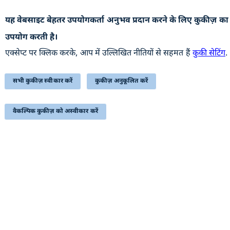
यह वेबसाइट बेहतर उपयोगकर्ता अनुभव प्रदान करने के लिए कुकीज़ का
उपयोगी कड़ियां
उपयोग करती है।
पुरालेख
एक्सेप्ट पर क्लिक करके, आप में उल्लिखित नीतियों से सहमत हैं
कुकी सेटिंग
.
वेबसाइट की नीतियाँ
सहायता
सभी कुकीज़ स्वीकार करें
कुकीज़ अनुकूलित करें
हमसे संपर्क करें
वैकल्पिक कुकीज़ को अस्वीकार करें
सम्बंधित लिंक्स
प्रतिक्रिया
निबंधन एवं शर्त
साइटमैप
सुगम्यता
यह वेबसाइट रक्षा उत्पादन विभाग, रक्षा मंत्रालय, भारत सरकार से
संबंधित है